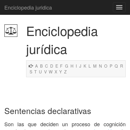
Enciclopedia juridica
Enciclopedia
jurídica
A
B
C
D
E
F
G
H
I
J
K
L
M
N
O
P
Q
R
S
T
U
V
W
X
Y
Z
Sentencias declarativas
Son las que deciden un proceso de cognición