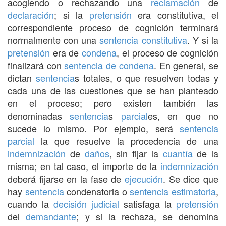
acogiendo o rechazando una
reclamación
de
declaración
; si la
pretensión
era constitutiva, el
correspondiente proceso de cognición terminará
normalmente con una
sentencia constitutiva
. Y si la
pretensión
era de
condena
, el proceso de cognición
finalizará con
sentencia de condena
. En general, se
dictan
sentencia
s totales, o que resuelven todas y
cada una de las cuestiones que se han planteado
en el proceso; pero existen también las
denominadas
sentencia
s
parcial
es, en que no
sucede lo mismo. Por ejemplo, será
sentencia
parcial
la que resuelve la procedencia de una
indemnización
de
daños
, sin fijar la
cuantía
de la
misma; en tal caso, el importe de la
indemnización
deberá fijarse en la fase de
ejecución
. Se dice que
hay
sentencia
condenatoria o
sentencia estimatoria
,
cuando la
decisión
judicial
satisfaga la
pretensión
del
demandante
; y si la rechaza, se denomina