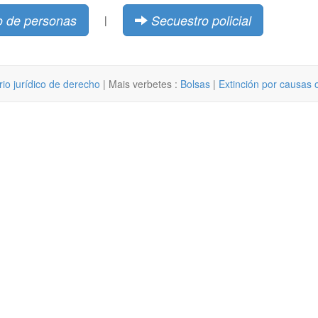
o de personas
Secuestro policial
|
rio jurídico de derecho
| Mais verbetes :
Bolsas
|
Extinción por causas 