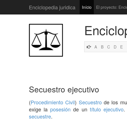
Enciclopedia juridica
Início
El proyecto: Enci
Enciclo
A
B
C
D
E
Secuestro ejecutivo
(
Procedimiento Civil
)
Secuestro
de los mu
exige la
posesión
de un
título ejecutivo
.
secuestre
.