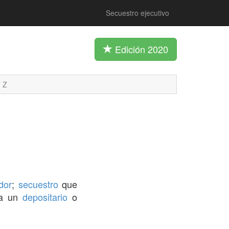
Secuestro ejecutivo
Edición 2020
Z
dor
;
secuestro
que
na un
depositario
o