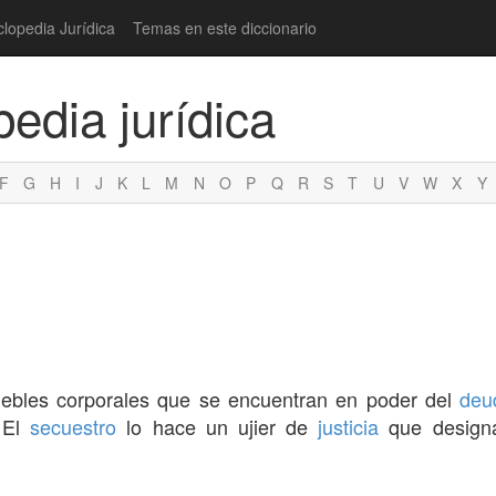
clopedia Jurídica
Temas en este diccionario
pedia jurídica
F
G
H
I
J
K
L
M
N
O
P
Q
R
S
T
U
V
W
X
Y
ebles corporales que se encuentran en poder del
deu
 El
secuestro
lo hace un ujier de
justicia
que desig