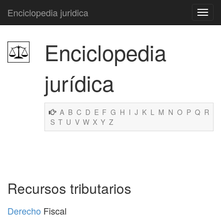
Enciclopedia juridica
Enciclopedia
jurídica
A
B
C
D
E
F
G
H
I
J
K
L
M
N
O
P
Q
R
S
T
U
V
W
X
Y
Z
Recursos tributarios
Derecho
Fiscal