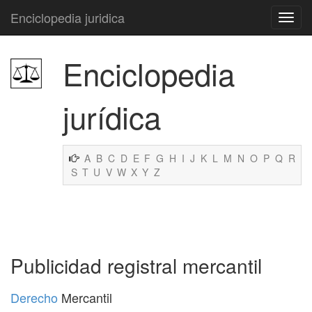
Enciclopedia juridica
Enciclopedia
jurídica
A
B
C
D
E
F
G
H
I
J
K
L
M
N
O
P
Q
R
S
T
U
V
W
X
Y
Z
Publicidad registral mercantil
Derecho
Mercantil