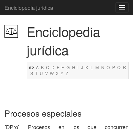
Enciclopedia juridica
Enciclopedia
jurídica
A
B
C
D
E
F
G
H
I
J
K
L
M
N
O
P
Q
R
S
T
U
V
W
X
Y
Z
Procesos especiales
[DPro] Procesos en los que concurren