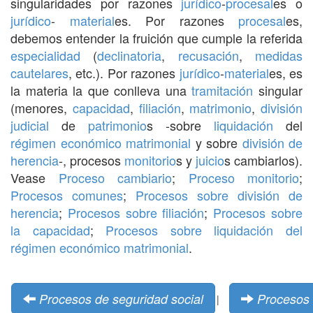
singularidades por razones
jurídico
-
procesal
es o
jurídico
-
material
es. Por razones
procesal
es,
debemos entender la fruición que cumple la referida
especialidad
(
declinatoria
,
recusación
,
medidas
cautelares
, etc.). Por razones
jurídico
-
material
es, es
la materia la que conlleva una
tramitación
singular
(menores,
capacidad
,
filiación
,
matrimonio
,
división
judicial
de
patrimonio
s -sobre
liquidación
del
régimen económico matrimonial
y sobre
división de
herencia
-, procesos
monitorio
s y
juicio
s cambiarlos).
Vease
Proceso cambiario
;
Proceso monitorio
;
Procesos comunes
;
Procesos sobre división de
herencia
;
Procesos sobre filiación
;
Procesos sobre
la capacidad
;
Procesos sobre liquidación del
régimen económico matrimonial
.
Procesos de seguridad social
Procesos 
|