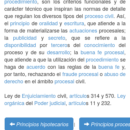
procedimiento
, son los criterios funcionales y de
carácter técnico que inspiran las normas de detalle
que regulan los diversos tipos del
proceso civil
. Así,
el
principio
de
oralidad
y
escritura
, que atiende a la
forma de materializarse las
actuaciones
procesales;
la
publicidad
y
secreto
, que se refiere a la
disponibilidad
por
tercero
s del
conocimiento
del
proceso y de su
desarrollo
; la
buena fe procesal
,
que atiende a que la utilización del
procedimiento
se
haga de
acuerdo
con las reglas de la
buena fe
y,
por tanto, rechazando el
fraude procesal
o
abuso de
derecho
en el ámbito
procesal
civil.
Ley de
Enjuiciamiento
civil,
artículo
s 314 y 570.
Ley
orgánica
del
Poder judicial
,
artículo
s 11 y 232.
Principios hipotecarios
Principios proce
|