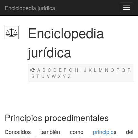
Enciclopedia juridica
Enciclopedia
jurídica
A
B
C
D
E
F
G
H
I
J
K
L
M
N
O
P
Q
R
S
T
U
V
W
X
Y
Z
Principios procedimentales
Conocidos también como
principio
s del