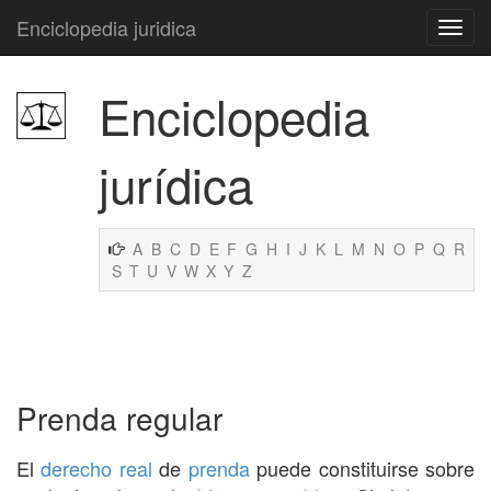
Enciclopedia juridica
Enciclopedia
jurídica
A
B
C
D
E
F
G
H
I
J
K
L
M
N
O
P
Q
R
S
T
U
V
W
X
Y
Z
Prenda regular
El
derecho real
de
prenda
puede constituirse sobre