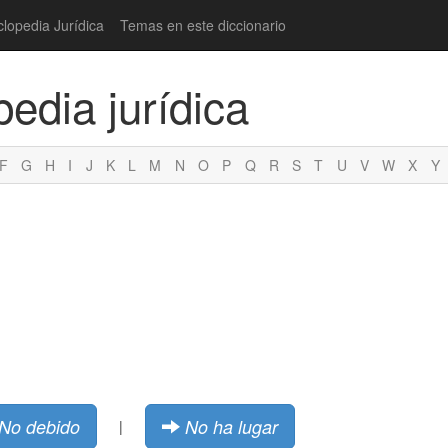
clopedia Jurídica
Temas en este diccionario
pedia jurídica
F
G
H
I
J
K
L
M
N
O
P
Q
R
S
T
U
V
W
X
Y
No debido
No ha lugar
|