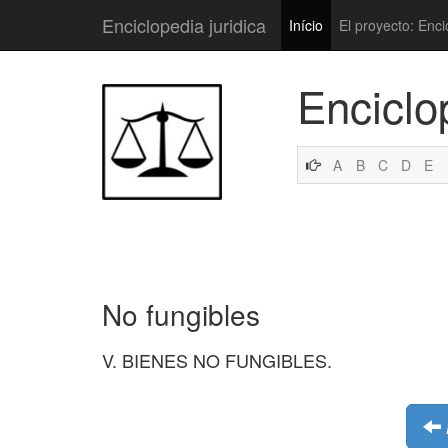
Enciclopedia juridica
Início
El proyecto: Enci
Enciclo
A
B
C
D
E
No fungibles
V. BIENES NO FUNGIBLES.