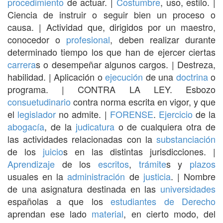
procedimiento
de actuar. |
Costumbre
, uso, estilo. |
Ciencia de instruir o seguir bien un proceso o
causa. | Actividad que, dirigidos por un maestro,
conocedor o
profesional
, deben realizar durante
determinado tiempo los que han de ejercer ciertas
carrera
s o desempeñar algunos cargos. | Destreza,
habilidad. | Aplicación o
ejecución
de una
doctrina
o
programa. | CONTRA LA LEY. Esbozo
consuetudinario
contra norma escrita en vigor, y que
el
legislador
no admite. |
FORENSE
.
Ejercicio
de la
abogacía
, de la
judicatura
o de cualquiera otra de
las actividades relacionadas con la
substanciación
de los
juicio
s en las distintas jurisdicciones. |
Aprendizaje
de los
escritos
,
trámite
s y
plazos
usuales en la
administración
de
justicia
. | Nombre
de una asignatura destinada en las
universidades
españolas a que los
estudiantes
de Derecho
aprendan ese lado
material
, en cierto modo, del