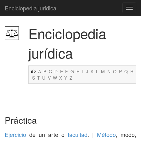
Enciclopedia juridica
Enciclopedia
jurídica
A
B
C
D
E
F
G
H
I
J
K
L
M
N
O
P
Q
R
S
T
U
V
W
X
Y
Z
Práctica
Ejercicio
de un arte o
facultad
. |
Método
, modo,