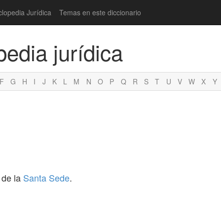
clopedia Jurídica
Temas en este diccionario
pedia jurídica
F
G
H
I
J
K
L
M
N
O
P
Q
R
S
T
U
V
W
X
Y
de la
Santa Sede
.