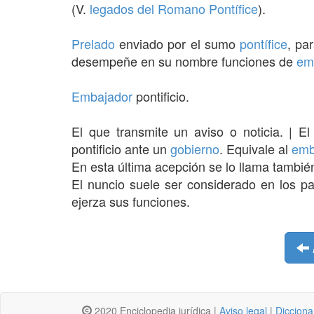
(V.
legados del Romano Pontífice
).
Prelado
enviado por el sumo
pontífice
, pa
desempeñe en su nombre funciones de
em
Embajador
pontificio.
El que transmite un aviso o noticia. | E
pontificio ante un
gobierno
. Equivale al
emb
En esta última acepción se lo llama tambi
El nuncio suele ser considerado en los p
ejerza sus funciones.
2020 Enciclopedia jurídica |
Aviso legal
|
Dicciona