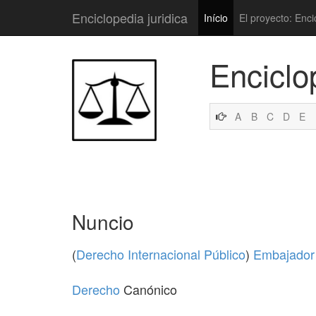
Enciclopedia juridica
Início
El proyecto: Enci
Enciclo
A
B
C
D
E
Nuncio
(
Derecho Internacional Público
)
Embajador
Derecho
Canónico