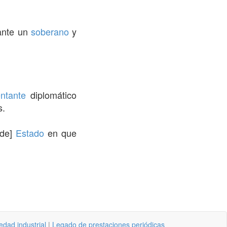
 ante un
soberano
y
ntante
diplomático
s.
de]
Estado
en que
edad industrial
|
Legado de prestaciones periódicas