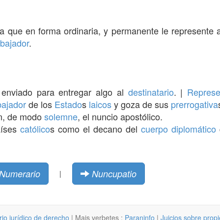
ra que en forma ordinaria, y permanente le represente
bajador
.
l enviado para entregar algo al
destinatario
. |
Represe
ajador
de los
Estado
s
laicos
y goza de sus
prerrogativa
én, de modo
solemne
, el nuncio apostólico.
aíses
católico
s como el decano del
cuerpo diplomático
Numerario
Nuncupatio
|
rio jurídico de derecho
| Mais verbetes :
Paraninfo
|
Juicios sobre propi