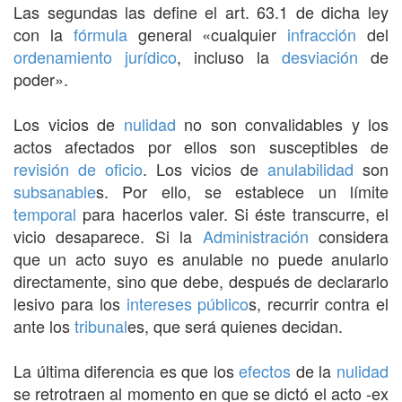
Las segundas las define el art. 63.1 de dicha ley
con la
fórmula
general «cualquier
infracción
del
ordenamiento jurídico
, incluso la
desviación
de
poder».
Los vicios de
nulidad
no son convalidables y los
actos afectados por ellos son susceptibles de
revisión de oficio
. Los vicios de
anulabilidad
son
subsanable
s. Por ello, se establece un límite
temporal
para hacerlos valer. Si éste transcurre, el
vicio desaparece. Si la
Administración
considera
que un acto suyo es anulable no puede anularlo
directamente, sino que debe, después de declararlo
lesivo para los
intereses
público
s, recurrir contra el
ante los
tribunal
es, que será quienes decidan.
La última diferencia es que los
efectos
de la
nulidad
se retrotraen al momento en que se dictó el acto -ex