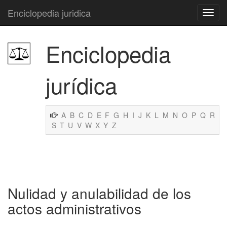
Enciclopedia juridica
Enciclopedia
jurídica
A
B
C
D
E
F
G
H
I
J
K
L
M
N
O
P
Q
R
S
T
U
V
W
X
Y
Z
Nulidad y anulabilidad de los
actos administrativos