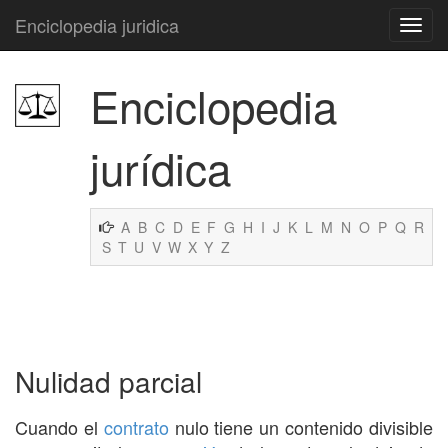
Enciclopedia juridica
Enciclopedia
jurídica
A
B
C
D
E
F
G
H
I
J
K
L
M
N
O
P
Q
R
S
T
U
V
W
X
Y
Z
Nulidad parcial
Cuando el
contrato
nulo tiene un contenido divisible