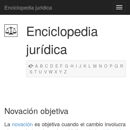
Enciclopedia juridica
Enciclopedia
jurídica
A
B
C
D
E
F
G
H
I
J
K
L
M
N
O
P
Q
R
S
T
U
V
W
X
Y
Z
Novación objetiva
La
novación
es objetiva cuando el cambio involucra