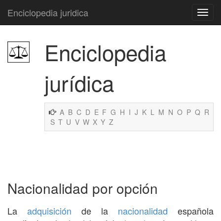
Enciclopedia juridica
Enciclopedia
jurídica
A
B
C
D
E
F
G
H
I
J
K
L
M
N
O
P
Q
R
S
T
U
V
W
X
Y
Z
Nacionalidad por opción
La
adquisición
de la
nacionalidad
española