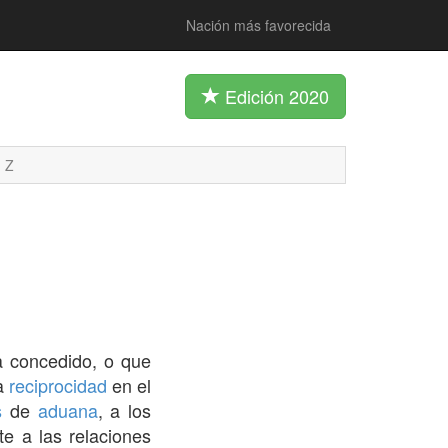
Nación más favorecida
Edición 2020
Z
 concedido, o que
na
reciprocidad
en el
s
de
aduana
, a los
e a las relaciones