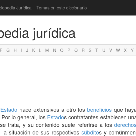
clopedia Jurídica
Temas en este diccionario
pedia jurídica
F
G
H
I
J
K
L
M
N
O
P
Q
R
S
T
U
V
W
X
Y
n
Estado
hace extensivos a otro los
beneficios
que haya
. Por lo general, los
Estado
s contratantes establecen u
e trata, y su contenido suele referirse a los
derecho
 la situación de sus respectivos
súbdito
s y comúnment