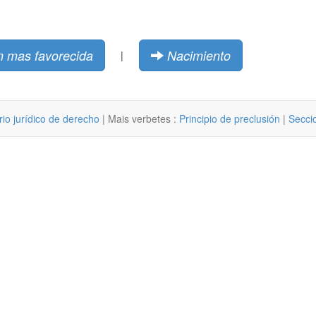
n mas favorecida
Nacimiento
|
rio jurídico de derecho
| Mais verbetes :
Principio de preclusión
|
Secci