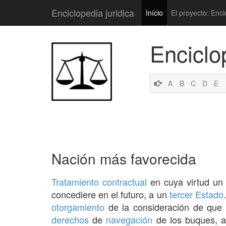
Enciclopedia juridica
Início
El proyecto: Enci
Enciclo
A
B
C
D
E
Nación más favorecida
Tratamiento
contractual
en cuya virtud u
concediere en el futuro, a un
tercer Estado
otorgamiento
de la consideración de que s
derechos
de
navegación
de los buques, a