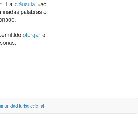
ón
. La
cláusula
«ad
minadas palabras o
ionado.
permitido
otorgar
el
rsonas.
nmunidad jurisdiccional