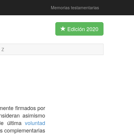
Memorias testamentarias
Edición 2020
Z
mente firmados por
nsideran asimismo
de última
voluntad
es complementarias