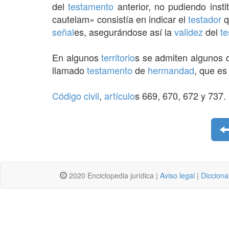
del
testamento
anterior, no pudiendo insti
cautelam» consistía en indicar el
testador
q
señal
es, asegurándose así la
validez
del
t
En algunos
territorio
s se admiten algunos 
llamado
testamento
de
hermandad
, que es
Código civil
,
artículo
s 669, 670, 672 y 737.
2020 Enciclopedia jurídica |
Aviso legal
|
Dicciona