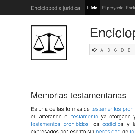
Enciclopedia juridica
Início
El proyecto: Enci
Enciclo
A
B
C
D
E
Memorias testamentarias
Es una de las formas de
testamentos prohi
él, alterando el
testamento
ya otorgado y
testamentos prohibidos
los
codicilo
s y 
expresados por escrito sin
necesidad
de
fo