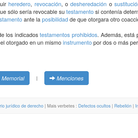
tuir
heredero
,
revocación
, o
desheredación
o
sustituci
ue sólo sería revocable su
testamento
si contenía deter
estamento
ante la
posibilidad
de que otorgara otro coacc
de los indicados
testamentos prohibidos
. Además, está 
 el otorgado en un mismo
instrumento
por dos o más pe
Memorial
Menciones
|
rio jurídico de derecho
| Mais verbetes :
Defectos ocultos
|
Rebelión
|
I