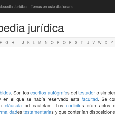
clopedia Jurídica
Temas en este diccionario
pedia jurídica
F
G
H
I
J
K
L
M
N
O
P
Q
R
S
T
U
V
W
X
Y
bidos
. Son los
escritos
autógrafo
s del
testador
o simple
 en el que se había reservado esta
facultad
. Se co
la
cláusula
ad cautelam. Los
codicilo
s eran actos 
rmalidad
es
testamentaria
s y que contenían disposicion