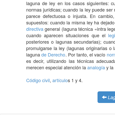
laguna de ley en los casos siguientes: 
normas jurídicas; cuando la ley puede se
parece defectuosa o injusta. En cambio,
supuestos: cuando la misma ley ha dejado
directiva
general (laguna técnica «intra le
cuando aparecen situaciones que el
leg
posteriores o lagunas secundarias); cuan
promulgarse la ley (lagunas originarias o
laguna
de Derecho
. Por tanto, el vacío
nor
es decir, utilizando las técnicas adecuad
merecen especial atención la
analogía
y la
Código civil
,
artículo
s 1 y 4.
La