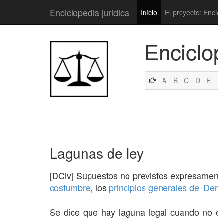
Enciclopedia juridica
Início
El proyecto: Enci
Enciclo
A
B
C
D
E
Lagunas de ley
[DCiv] Supuestos no previstos expresamen
costumbre
, los
principios generales del De
Se dice que hay laguna legal cuando no 