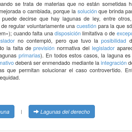
cuando se trata de materias que no están sometidas h
r mejorada o cambiada, porque la
solución
que brinda par
 puede decirse que hay lagunas de ley, entre otros,
 de regular voluntariamente una
cuestión
para la que só
gem»); cuando falta una
disposición
limitativa o de
excep
islador
no contempló, pero que tuvo la
posibilidad
de
do la falta de
previsión
normativa del
legislador
aparec
 lagunas
primarias
). En todos estos casos, la laguna es
mativo
deberá ser enmendado mediante la
integración
d
as que permitan solucionar el caso controvertido. Ent
 equidad.
guna
Lagunas del derecho
|