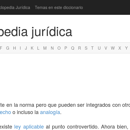
clopedia Jurídica
Temas en este diccionario
pedia jurídica
F
G
H
I
J
K
L
M
N
O
P
Q
R
S
T
U
V
W
X
Y
te en la norma pero que pueden ser integrados con otr
recho
o incluso la
analogía
.
existe
ley aplicable
al punto controvertido. Ahora bien,