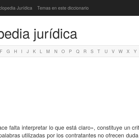
clopedia Jurídica
Temas en este diccionario
pedia jurídica
F
G
H
I
J
K
L
M
N
O
P
Q
R
S
T
U
V
W
X
Y
o
ce falta interpretar lo que está claro», constituye un cri
 palabras utilizadas por los contratantes no ofrecen duda