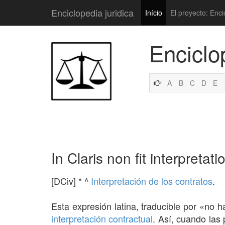
Enciclopedia juridica
Início
El proyecto: Enci
Enciclo
A
B
C
D
E
In Claris non fit interpretati
[DCiv] * ^
Interpretación de los contratos
.
Esta expresión latina, traducible por «no ha
interpretación
contractual
. Así, cuando las