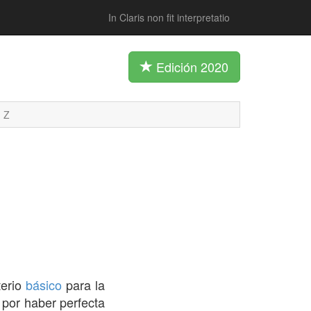
In Claris non fit interpretatio
Edición 2020
Z
terio
básico
para la
 por haber perfecta