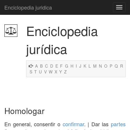
Enciclopedia juridica
Enciclopedia
jurídica
A
B
C
D
E
F
G
H
I
J
K
L
M
N
O
P
Q
R
S
T
U
V
W
X
Y
Z
Homologar
En general, consentir o
confirmar
. | Dar las
partes