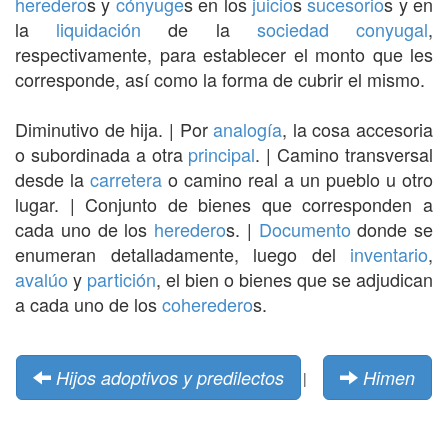
heredero
s y
cónyuge
s en los
juicio
s
sucesorio
s y en
la
liquidación
de la
sociedad conyugal
,
respectivamente, para establecer el monto que les
corresponde, así como la forma de cubrir el mismo.
Diminutivo de hija. | Por
analogía
, la cosa accesoria
o subordinada a otra
principal
. | Camino transversal
desde la
carretera
o camino real a un pueblo u otro
lugar. | Conjunto de bienes que corresponden a
cada uno de los
heredero
s. |
Documento
donde se
enumeran detalladamente, luego del
inventario
,
avalúo
y
partición
, el bien o bienes que se adjudican
a cada uno de los
coheredero
s.
Hijos adoptivos y predilectos
Himen
|