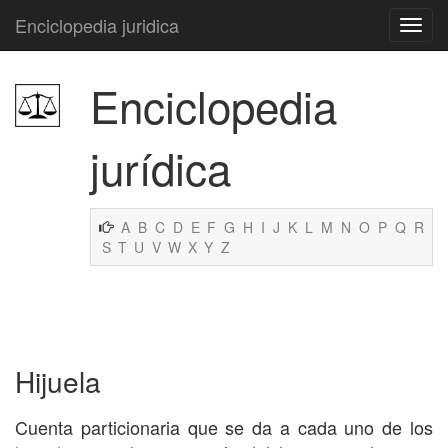
Enciclopedia juridica
Enciclopedia
jurídica
A
B
C
D
E
F
G
H
I
J
K
L
M
N
O
P
Q
R
S
T
U
V
W
X
Y
Z
Hijuela
Cuenta particionaria que se da a cada uno de los