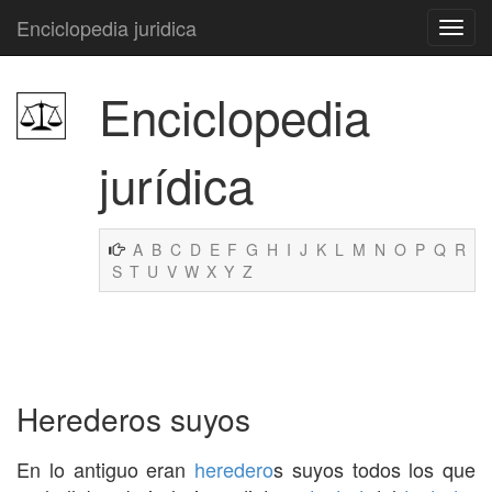
Enciclopedia juridica
Enciclopedia
jurídica
A
B
C
D
E
F
G
H
I
J
K
L
M
N
O
P
Q
R
S
T
U
V
W
X
Y
Z
Herederos suyos
En lo antiguo eran
heredero
s suyos todos los que