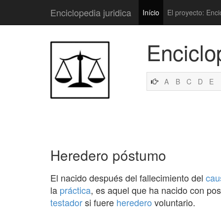
Enciclopedia juridica
Início
El proyecto: Enci
Enciclo
A
B
C
D
E
Heredero póstumo
El nacido después del fallecimiento del
cau
la
práctica
, es aquel que ha nacido con pos
testador
si fuere
heredero
voluntario.