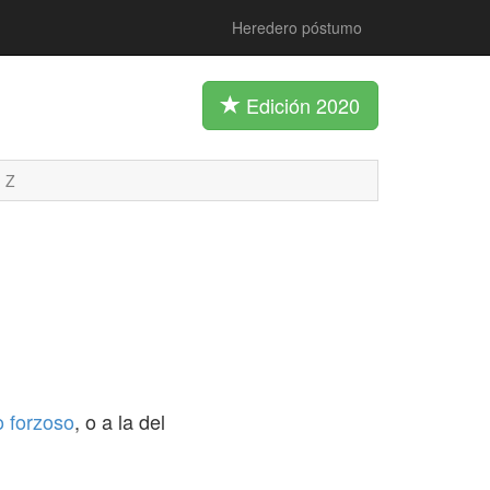
Heredero póstumo
Edición 2020
Z
 forzoso
, o a la del