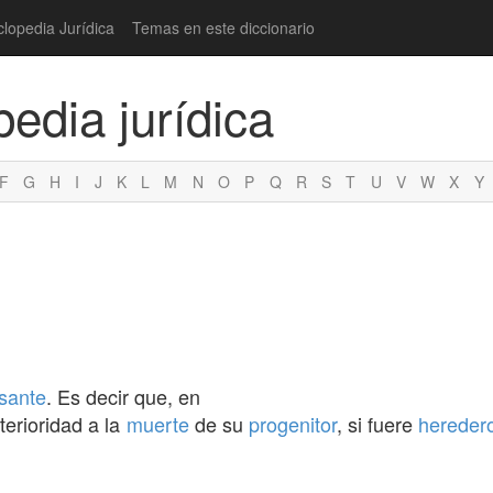
clopedia Jurídica
Temas en este diccionario
pedia jurídica
F
G
H
I
J
K
L
M
N
O
P
Q
R
S
T
U
V
W
X
Y
sante
. Es decir que, en
terioridad a la
muerte
de su
progenitor
, si fuere
heredero