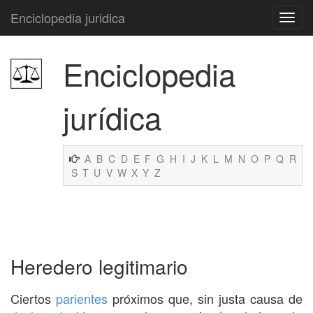
Enciclopedia juridica
Enciclopedia
jurídica
A
B
C
D
E
F
G
H
I
J
K
L
M
N
O
P
Q
R
S
T
U
V
W
X
Y
Z
Heredero legitimario
Ciertos
parientes
próximos que, sin justa causa de