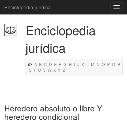
Enciclopedia juridica
Enciclopedia
jurídica
A
B
C
D
E
F
G
H
I
J
K
L
M
N
O
P
Q
R
S
T
U
V
W
X
Y
Z
Heredero absoluto o libre Y
heredero condicional