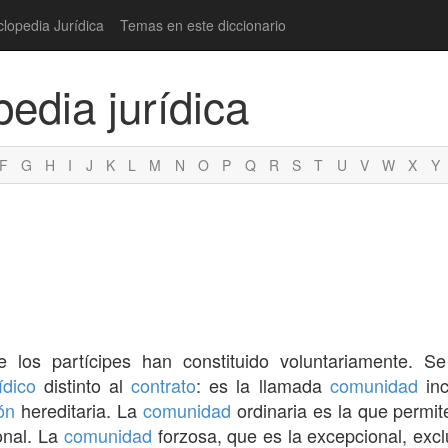
clopedia Jurídica
Temas en este diccionario
pedia jurídica
F
G
H
I
J
K
L
M
N
O
P
Q
R
S
T
U
V
W
X
Y
ue los partícipes han constituido voluntariamente. 
ídico
distinto al
contrato
: es la llamada
comunidad
inc
ón
hereditaria. La
comunidad
ordinaria es la que permit
nal. La
comunidad
forzosa, que es la excepcional, excl