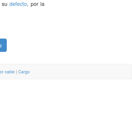
n su
defecto
, por la
s
or cable
|
Cargo