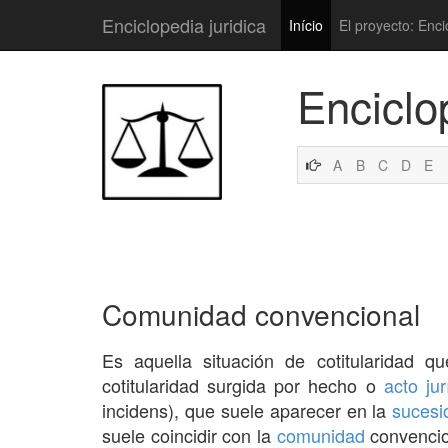
Enciclopedia juridica
Início
El proyecto: Enci
Enciclo
A
B
C
D
E
Comunidad convencional
Es aquella situación de cotitularidad q
cotitularidad surgida por hecho o
acto jur
incidens), que suele aparecer en la
sucesi
suele coincidir con la
comunidad
convencio