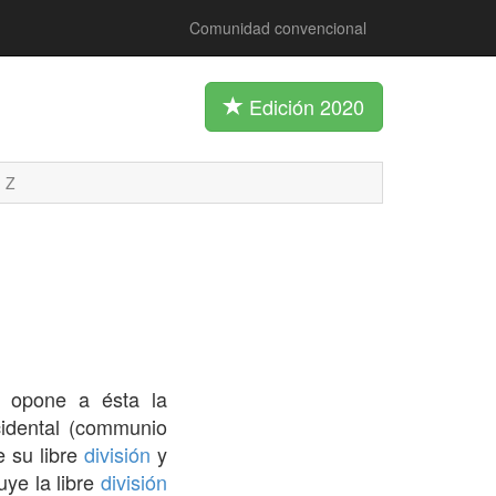
Comunidad convencional
Edición 2020
Z
Se opone a ésta la
idental (communio
e su libre
división
y
uye la libre
división