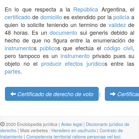
En lo que respecta a la
República
Argentina, el
certificado
de
domicilio
es extendido por la
policía
a
quien lo solicite teniendo un termino de
validez
de
48 horas. Es un
documento
sui generis debido al
hecho de que no figura entre la enumeración de
instrumento
s
público
s que efectúa el
código civil
,
pero tampoco es un
instrumento
privado pues su
objeto no el
producir
efectos
jurídico
s entre las
partes
.
Certificado de derecho de voto
Certific
|
2020 Enciclopedia jurídica |
Aviso legal
|
Diccionario jurídico de
derecho
| Mais verbetes :
Heredero en usufructo
|
Contrato de
tratamiento
|
Competencia territorial ratione personae vel loci