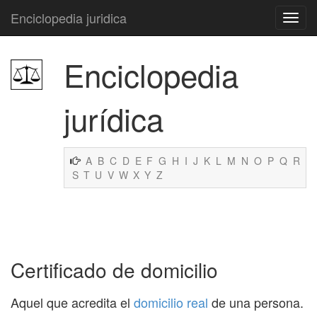
Enciclopedia juridica
Enciclopedia
jurídica
A
B
C
D
E
F
G
H
I
J
K
L
M
N
O
P
Q
R
S
T
U
V
W
X
Y
Z
Certificado de domicilio
Aquel que acredita el
domicilio real
de una persona.