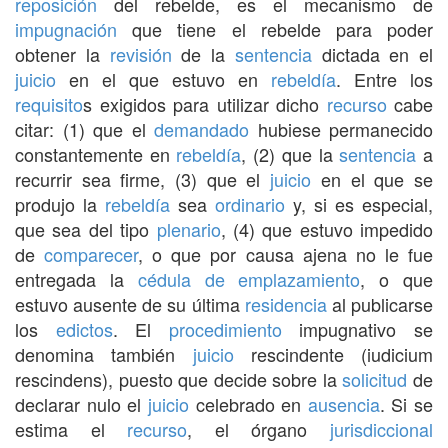
reposición
del rebelde, es el mecanismo de
impugnación
que tiene el rebelde para poder
obtener la
revisión
de la
sentencia
dictada en el
juicio
en el que estuvo en
rebeldía
. Entre los
requisito
s exigidos para utilizar dicho
recurso
cabe
citar: (1) que el
demandado
hubiese permanecido
constantemente en
rebeldía
, (2) que la
sentencia
a
recurrir sea firme, (3) que el
juicio
en el que se
produjo la
rebeldía
sea
ordinario
y, si es especial,
que sea del tipo
plenario
, (4) que estuvo impedido
de
comparecer
, o que por causa ajena no le fue
entregada la
cédula de emplazamiento
, o que
estuvo ausente de su última
residencia
al publicarse
los
edictos
. El
procedimiento
impugnativo se
denomina también
juicio
rescindente (iudicium
rescindens), puesto que decide sobre la
solicitud
de
declarar nulo el
juicio
celebrado en
ausencia
. Si se
estima el
recurso
, el órgano
jurisdiccional