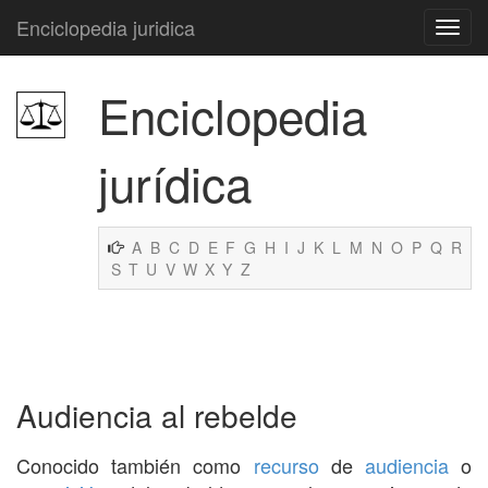
Enciclopedia juridica
Enciclopedia
jurídica
A
B
C
D
E
F
G
H
I
J
K
L
M
N
O
P
Q
R
S
T
U
V
W
X
Y
Z
Audiencia al rebelde
Conocido también como
recurso
de
audiencia
o