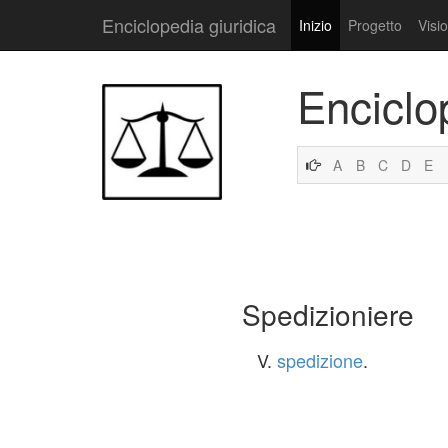
Enciclopedia giuridica
Inizio
Progetto
Visi
Enciclo
A
B
C
D
E
Spedizioniere
V.
spedizione
.