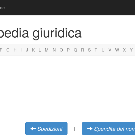
one
pedia giuridica
F
G
H
I
J
K
L
M
N
O
P
Q
R
S
T
U
V
W
X
Y
Spedizioni
Spendita del no
|