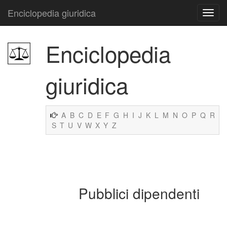
Enciclopedia giuridica
Enciclopedia
giuridica
A
B
C
D
E
F
G
H
I
J
K
L
M
N
O
P
Q
R
S
T
U
V
W
X
Y
Z
Pubblici dipendenti