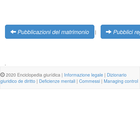
Pubblicazioni del matrimonio
Pubblici re
|
.
2020 Enciclopedia giurídica |
Informazione legale
|
Dizionario
giuridico de diritto
|
Deficienze mentali
|
Commessi
|
Managing control