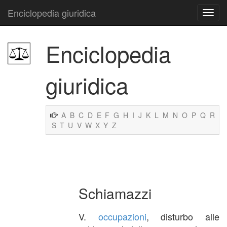
Enciclopedia giuridica
Enciclopedia
giuridica
A
B
C
D
E
F
G
H
I
J
K
L
M
N
O
P
Q
R
S
T
U
V
W
X
Y
Z
Schiamazzi
V.
occupazioni
, disturbo alle