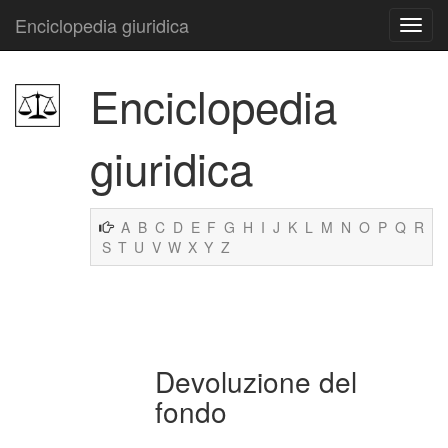
Enciclopedia giuridica
Enciclopedia
giuridica
A
B
C
D
E
F
G
H
I
J
K
L
M
N
O
P
Q
R
S
T
U
V
W
X
Y
Z
Devoluzione del
fondo