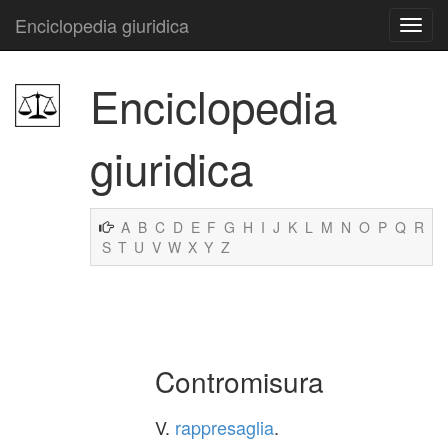
Enciclopedia giuridica
Enciclopedia
giuridica
A
B
C
D
E
F
G
H
I
J
K
L
M
N
O
P
Q
R
S
T
U
V
W
X
Y
Z
Contromisura
V.
rappresaglia
.