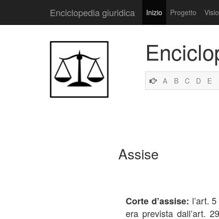
Enciclopedia giuridica
Inizio
Progetto
Visi
Enciclo
A
B
C
D
E
Assise
l’art. 
Corte d’assise:
era prevista dall’art. 