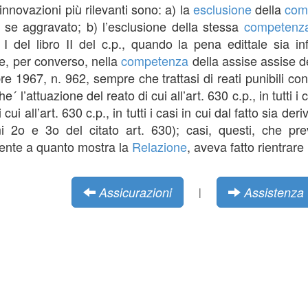
 innovazioni più rilevanti sono: a) la
esclusione
della
com
 se aggravato; b) l’esclusione della stessa
competenz
o I del libro II del c.p., quando la pena edittale sia i
one, per converso, nella
competenza
della assise assise de
obre 1967, n. 962, sempre che trattasi di reati punibili 
e´ l’attuazione del reato di cui all’art. 630 c.p., in tutti i
i cui all’art. 630 c.p., in tutti i casi in cui dal fatto sia
i 2o e 3o del citato art. 630); casi, questi, che pr
mente a quanto mostra la
Relazione
, aveva fatto rientrare
Assicurazioni
Assistenza
|