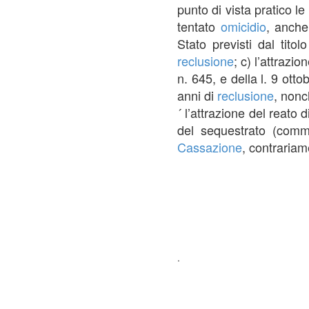
punto di vista pratico le
tentato
omicidio
, anche
Stato previsti dal titol
reclusione
; c) l’attrazi
n. 645, e della l. 9 ott
anni di
reclusione
, nonch
´ l’attrazione del reato d
del sequestrato (comm
Cassazione
, contraria
.