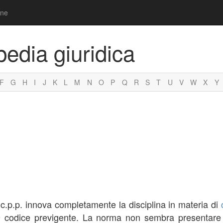
one
pedia giuridica
F
G
H
I
J
K
L
M
N
O
P
Q
R
S
T
U
V
W
X
Y
5 c.p.p. innova completamente la disciplina in materia di
29 codice previgente. La norma non sembra presentare pa