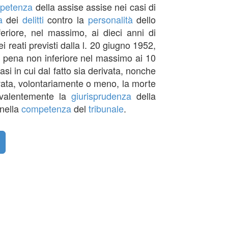
petenza
della assise assise nei casi di
a
dei
delitti
contro la
personalità
dello
nferiore, nel massimo, ai dieci anni di
i reati previsti dalla l. 20 giugno 1952,
con pena non inferiore nel massimo ai 10
 casi in cui dal fatto sia derivata, nonche
 derivata, volontariamente o meno, la morte
evalentemente la
giurisprudenza
della
 nella
competenza
del
tribunale
.