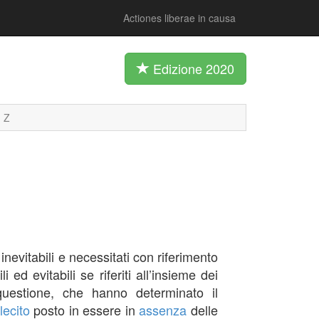
Actiones liberae in causa
Edizione 2020
Z
evitabili e necessitati con riferimento
ed evitabili se riferiti all’insieme dei
uestione, che hanno determinato il
llecito
posto in essere in
assenza
delle