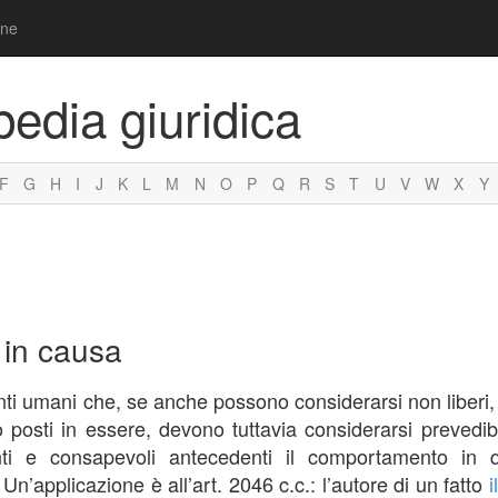
one
pedia giuridica
F
G
H
I
J
K
L
M
N
O
P
Q
R
S
T
U
V
W
X
Y
 in causa
 umani che, se anche possono considerarsi non liberi, in
osti in essere, devono tuttavia considerarsi prevedibili 
ti e consapevoli antecedenti il comportamento in q
’applicazione è all’art. 2046 c.c.: l’autore di un fatto
i