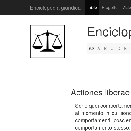
Enciclopedia giuridica
Inizio
Progetto
Visi
Enciclo
A
B
C
D
E
Actiones liberae
Sono quei comportamenti
al momento in cui sono p
comportamenti coscien
comportamento stesso. Un