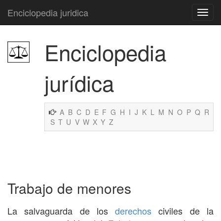
Enciclopedia juridica
Enciclopedia
jurídica
A
B
C
D
E
F
G
H
I
J
K
L
M
N
O
P
Q
R
S
T
U
V
W
X
Y
Z
Trabajo de menores
La salvaguarda de los
derechos
civiles de la