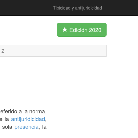
Tipicidad y antijuridicidad
Edición 2020
Z
referido a la norma.
de la
antijuridicidad
,
u sola
presencia
, la