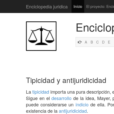
Enciclopedia juridica
Início
El proyecto: Enci
Enciclo
A
B
C
D
E
Tipicidad y antijuridicidad
La
tipicidad
importa una pura descripción, 
Sigue en el
desarrollo
de la idea, Mayer, 
puede considerarse un
indicio
de ella. Po
existencia de la
antijuridicidad
.