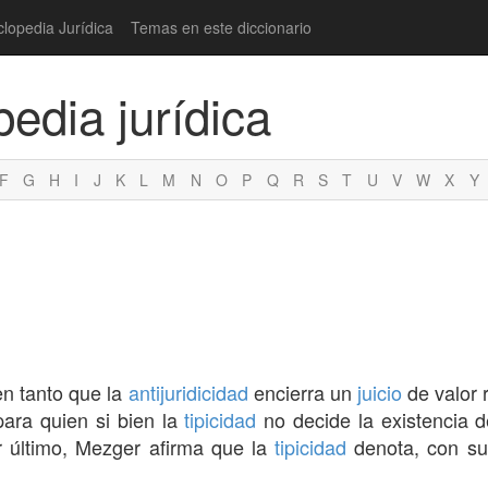
clopedia Jurídica
Temas en este diccionario
pedia jurídica
F
G
H
I
J
K
L
M
N
O
P
Q
R
S
T
U
V
W
X
Y
en tanto que la
antijuridicidad
encierra un
juicio
de valor 
para quien si bien la
tipicidad
no decide la existencia 
r último, Mezger afirma que la
tipicidad
denota, con s