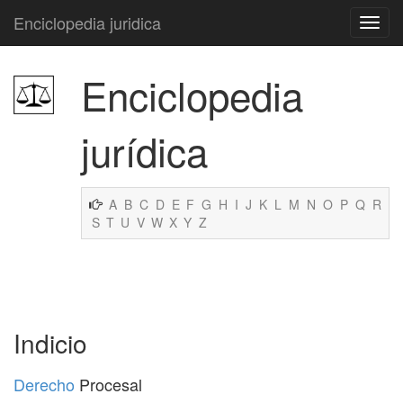
Enciclopedia juridica
Enciclopedia
jurídica
A
B
C
D
E
F
G
H
I
J
K
L
M
N
O
P
Q
R
S
T
U
V
W
X
Y
Z
Indicio
Derecho
Procesal