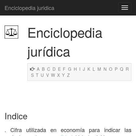
Enciclopedia juridica
Enciclopedia
jurídica
A
B
C
D
E
F
G
H
I
J
K
L
M
N
O
P
Q
R
S
T
U
V
W
X
Y
Z
Indice
. Cifra utilizada en economía para indicar las