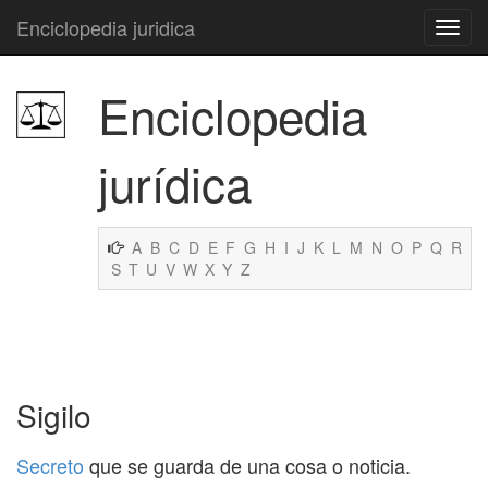
Enciclopedia juridica
Enciclopedia
jurídica
A
B
C
D
E
F
G
H
I
J
K
L
M
N
O
P
Q
R
S
T
U
V
W
X
Y
Z
Sigilo
Secreto
que se guarda de una cosa o noticia.