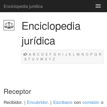
Enciclopedia juridica
Enciclopedia
jurídica
A
B
C
D
E
F
G
H
I
J
K
L
M
N
O
P
Q
R
S
T
U
V
W
X
Y
Z
Receptor
Recibidor. |
Encubridor
. |
Escribano
con
comisión
o