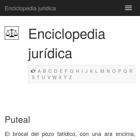
Enciclopedia juridica
Enciclopedia
jurídica
A
B
C
D
E
F
G
H
I
J
K
L
M
N
O
P
Q
R
S
T
U
V
W
X
Y
Z
Puteal
El brocal del pozo fatídico, con una ara encima,