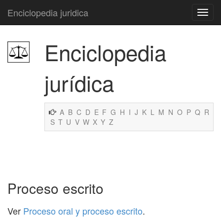
Enciclopedia juridica
Enciclopedia
jurídica
A
B
C
D
E
F
G
H
I
J
K
L
M
N
O
P
Q
R
S
T
U
V
W
X
Y
Z
Proceso escrito
Ver
Proceso oral y proceso escrito
.