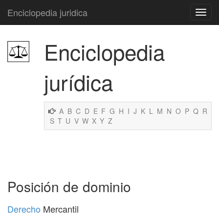
Enciclopedia juridica
Enciclopedia
jurídica
A
B
C
D
E
F
G
H
I
J
K
L
M
N
O
P
Q
R
S
T
U
V
W
X
Y
Z
Posición de dominio
Derecho
Mercantil