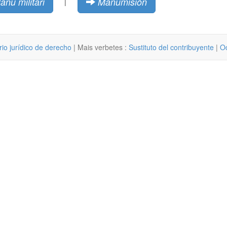
anu militari
Manumisión
|
rio jurídico de derecho
| Mais verbetes :
Sustituto del contribuyente
|
O