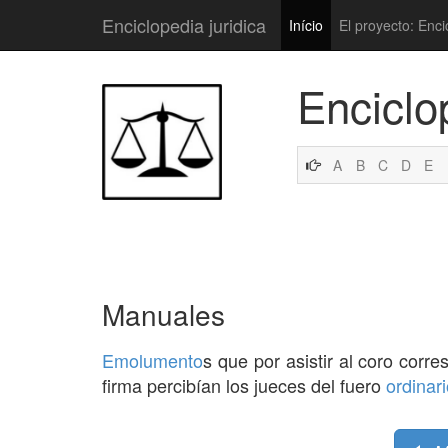
Enciclopedia juridica
Início
El proyecto: Enci
Enciclo
A
B
C
D
E
Manuales
Emolumento
s que por asistir al coro corr
firma percibían los jueces del fuero
ordinar