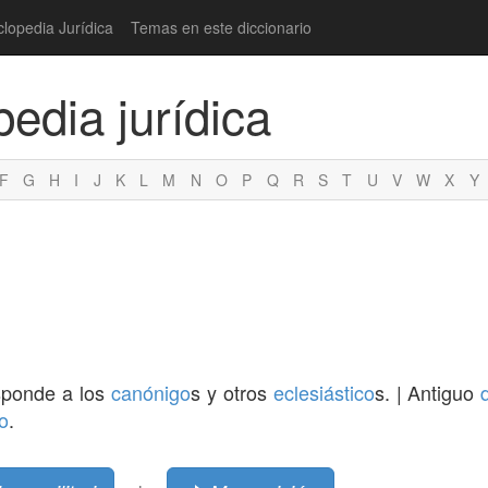
clopedia Jurídica
Temas en este diccionario
pedia jurídica
F
G
H
I
J
K
L
M
N
O
P
Q
R
S
T
U
V
W
X
Y
esponde a los
canónigo
s y otros
eclesiástico
s. | Antiguo
io
.