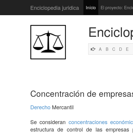
Enciclopedia juridica
Início
El proyecto: Enci
Enciclo
A
B
C
D
E
Concentración de empresa
Derecho
Mercantil
Se consideran
concentraciones económi
estructura de control de las empresas 