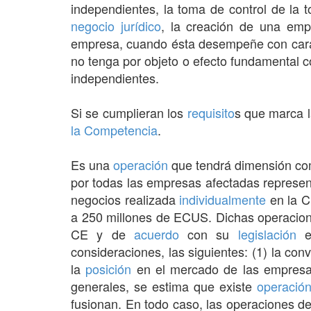
independientes, la toma de control de la
negocio jurídico
, la creación de una em
empresa, cuando ésta desempeñe con cará
no tenga por objeto o efecto fundamental 
independientes.
Si se cumplieran los
requisito
s que marca l
la Competencia
.
Es una
operación
que tendrá dimensión comu
por todas las empresas afectadas represe
negocios realizada
individualmente
en la C
a 250 millones de ECUS. Dichas operacion
CE y de
acuerdo
con su
legislación
es
consideraciones, las siguientes: (1) la co
la
posición
en el mercado de las empresa
generales, se estima que existe
operació
fusionan. En todo caso, las operaciones d