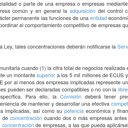
 totalidad o parte de una empresa o empresas mediante
presa común y en general la
adquisición
del control 
cter permanente las funciones de una
entidad
económic
coordinar el comportamiento competitivo de empresas q
a Ley, tales concentraciones deberán notificarse la
Serv
nitaria cuando (1) la cifra total de negocios realizada 
nte un montante
superior
a los 5 mil millones de ECUS y (
E por al menos dos empresas implicadas represente u
es pueden ser declaradas compatibles o no con la
libr
pecífica. Para ello, la
Comisión
deberá tener pres
nveniencia de mantener y desarrollar una efectiva
compet
s implicadas, así como su
potencia
económica y finan
n
de
concentración
cuando dos o más empresas antes 
e
concentración
de empresas, a las que pueda aplicársel