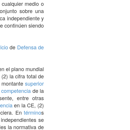
 cualquier medio o
conjunto sobre una
a independiente y
ue continúen siendo
icio
de
Defensa de
en el plano mundial
2) la cifra total de
n montante
superior
e competencia
de la
ente, entre otras
encia
en la CE, (2)
ciera. En
término
s
independientes se
es la normativa de