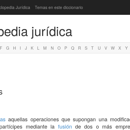
clopedia Jurídica
Temas en este diccionario
pedia jurídica
F
G
H
I
J
K
L
M
N
O
P
Q
R
S
T
U
V
W
X
Y
s
cas
aquellas operaciones que supongan una modificac
partícipes mediante la
fusión
de dos o más empres