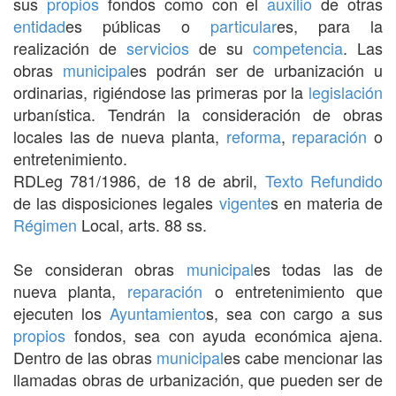
sus
propios
fondos como con el
auxilio
de otras
entidad
es públicas o
particular
es, para la
realización de
servicios
de su
competencia
. Las
obras
municipal
es podrán ser de urbanización u
ordinarias, rigiéndose las primeras por la
legislación
urbanística. Tendrán la consideración de obras
locales las de nueva planta,
reforma
,
reparación
o
entretenimiento.
RDLeg 781/1986, de 18 de abril,
Texto Refundido
de las disposiciones legales
vigente
s en materia de
Régimen
Local, arts. 88 ss.
Se consideran obras
municipal
es todas las de
nueva planta,
reparación
o entretenimiento que
ejecuten los
Ayuntamiento
s, sea con cargo a sus
propios
fondos, sea con ayuda económica ajena.
Dentro de las obras
municipal
es cabe mencionar las
llamadas obras de urbanización, que pueden ser de