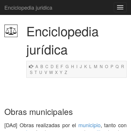
Enciclopedia juridica
Enciclopedia
jurídica
A
B
C
D
E
F
G
H
I
J
K
L
M
N
O
P
Q
R
S
T
U
V
W
X
Y
Z
Obras municipales
[DAd] Obras realizadas por el
municipio
, tanto con