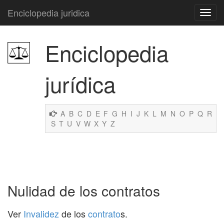
Enciclopedia juridica
Enciclopedia
jurídica
A
B
C
D
E
F
G
H
I
J
K
L
M
N
O
P
Q
R
S
T
U
V
W
X
Y
Z
Nulidad de los contratos
Ver
Invalidez
de los
contrato
s.