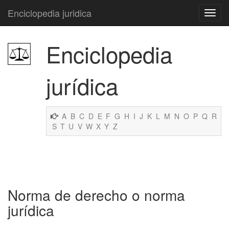
Enciclopedia juridica
Enciclopedia
jurídica
A
B
C
D
E
F
G
H
I
J
K
L
M
N
O
P
Q
R
S
T
U
V
W
X
Y
Z
Norma de derecho o norma
jurídica