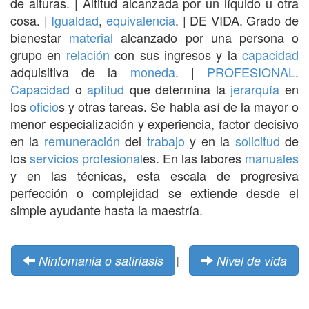
de alturas. | Altitud alcanzada por un líquido u otra
cosa. |
Igualdad
,
equivalencia
. | DE VIDA. Grado de
bienestar
material
alcanzado por una persona o
grupo en
relación
con sus ingresos y la
capacidad
adquisitiva de la
moneda
. |
PROFESIONAL
.
Capacidad
o
aptitud
que determina la
jerarquía
en
los
oficio
s y otras tareas. Se habla así de la mayor o
menor especialización y experiencia, factor decisivo
en la
remuneración
del
trabajo
y en la
solicitud
de
los
servicios
profesional
es. En las labores
manuales
y en las técnicas, esta escala de progresiva
perfección o complejidad se extiende desde el
simple ayudante hasta la maestría.
Ninfomania o satiriasis
Nivel de vida
|