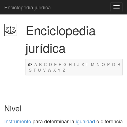
Enciclopedia juridica
Enciclopedia
jurídica
A
B
C
D
E
F
G
H
I
J
K
L
M
N
O
P
Q
R
S
T
U
V
W
X
Y
Z
Nivel
Instrumento
para determinar la
igualdad
o diferencia