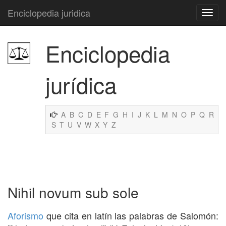
Enciclopedia juridica
Enciclopedia
jurídica
A
B
C
D
E
F
G
H
I
J
K
L
M
N
O
P
Q
R
S
T
U
V
W
X
Y
Z
Nihil novum sub sole
Aforismo
que cita en latín las palabras de Salomón: